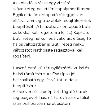
Az ablakfólia része egy vízzáró
szövetréteg polietilén copolymer filmmel.
Egyik oldalán öntapadó réteggel van
ellátva, ami segíti az ablak- és ajtókeretek
beépítését. (A falazatra az öntapadó butil
csíkokkal kell rögzíteni a fóliát.) Kapható
butil réteg nélküli és a vakolást elősegítő
hálós változatban is. Butil réteg nélküli
változatot Nathpaste ragasztóval kell
rögzíteni.
Használható kültéri nyílászárók külső és
belső tömítésére. Az EW típus jól
használható egy- és váltott oldalas
beépítésére is.
A Flex verzió –a beépített táguló hurok
segítségével- használhatóvá teszi a fóliát
számos illesztési méret esetén.