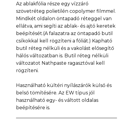
Az ablakfólia része egy vízzáró
szövetréteg polietilén copolymer filmmel.
Mindkét oldalon öntapadó réteggel van
ellátva, ami segíti az ablak- és ajtó keretek
beépítését.(A falazatra az öntapadó butil
csíkokkal kell rögzíteni a fóliát.) Kapható
butil réteg nélküli és a vakolást elősegítő
hálós változatban is. Butil réteg nélküli
változatot Nathpaste ragasztóval kell
rögzíteni.
Használható kültéri nyílászárók külső és
belső tömítésére. Az EW típus jól
használható egy- és váltott oldalas
beépítésére is.