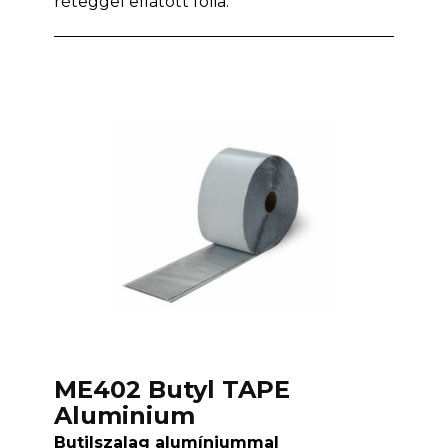
réteggel ellátott fólia.
ME402 Butyl TAPE
Aluminium
Butilszalag alumíniummal