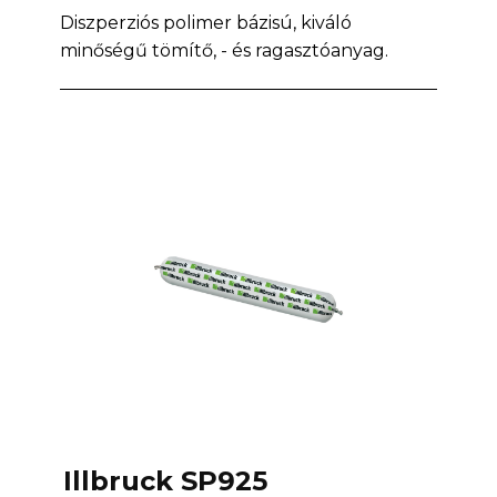
Diszperziós polimer bázisú, kiváló
minőségű tömítő, - és ragasztóanyag.
I
llbruck SP925