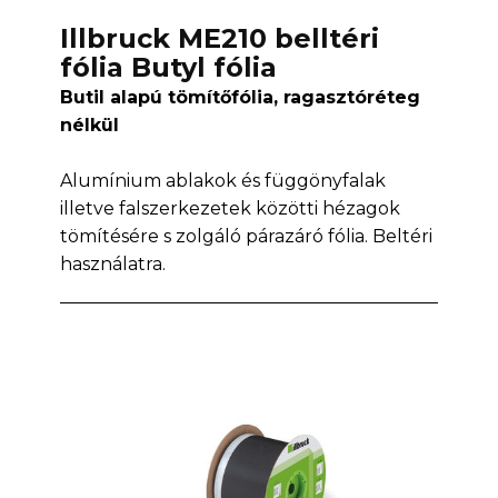
Illbruck ME210 belltéri
fólia Butyl fólia
Butil alapú tömítőfólia, ragasztóréteg
nélkül
Alumínium ablakok és függönyfalak
illetve falszerkezetek közötti hézagok
tömítésére s zolgáló párazáró fólia. Beltéri
használatra.