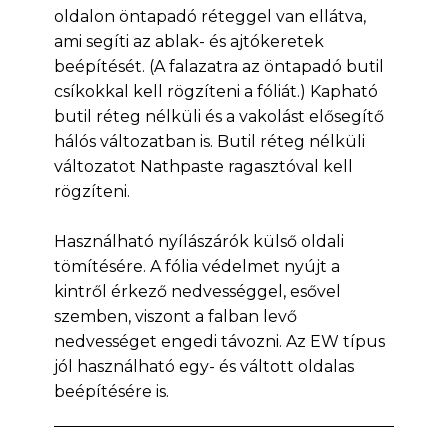
oldalon öntapadó réteggel van ellátva,
ami segíti az ablak- és ajtókeretek
beépítését. (A falazatra az öntapadó butil
csíkokkal kell rögzíteni a fóliát.) Kapható
butil réteg nélküli és a vakolást elősegítő
hálós változatban is. Butil réteg nélküli
változatot Nathpaste ragasztóval kell
rögzíteni.
Használható nyílászárók külső oldali
tömítésére. A fólia védelmet nyújt a
kintről érkező nedvességgel, esővel
szemben, viszont a falban levő
nedvességet engedi távozni. Az EW típus
jól használható egy- és váltott oldalas
beépítésére is.