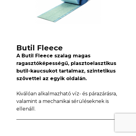
Butil Fleece
A Butil Fleece szalag magas
ragasztóképességű, plasztoelasztikus
butil-kaucsukot tartalmaz, szintetikus
szövettel az egyik oldalán.
Kiválóan alkalmazható víz- és párazárásra,
valamint a mechanikai sérüléseknek is
ellenáll.