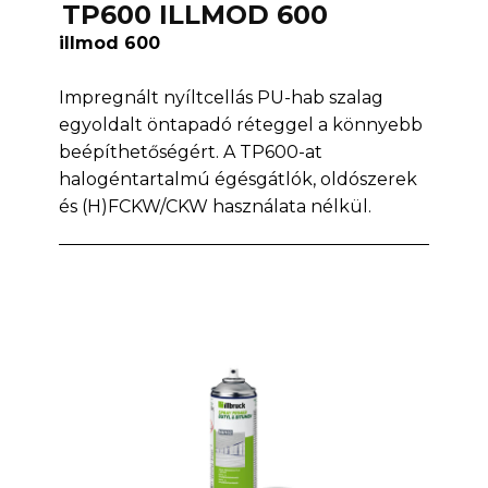
TP600 ILLMOD 600
illmod 600
Impregnált nyíltcellás PU-hab szalag
egyoldalt öntapadó réteggel a könnyebb
beépíthetőségért. A TP600-at
halogéntartalmú égésgátlók, oldószerek
és (H)FCKW/CKW használata nélkül.