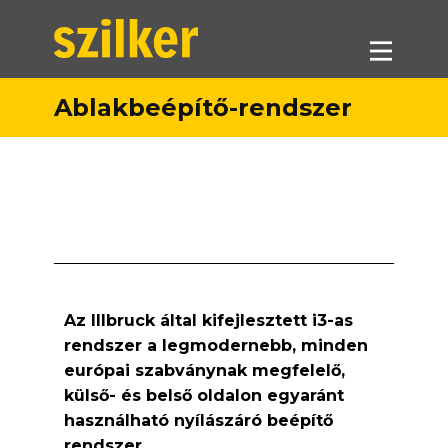
Ablakbeépítő-rendszer
Termékeink
Akciók
Forgalmazók
Referenciák
Letöltések
Munkatársaink
Az Illbruck által kifejlesztett i3-as
Kapcsolat
rendszer a legmodernebb, minden
európai szabványnak megfelelő,
külső- és belső oldalon egyaránt
használható nyílászáró beépítő
rendszer.