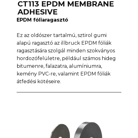
CT113 EPDM MEMBRANE
ADHESIVE
EPDM fóliaragasztó
Ez az oldószer tartalmú, sztirol gumi
alapú ragasztó az illbruck EPDM fóliák
ragasztására szolgál minden szokványos
hordozófelületre, például számos hideg
bitumenre, falazatra, alumíniumra,
kemény PVC-re, valamint EPDM fóliák
átfedési kötéseire.