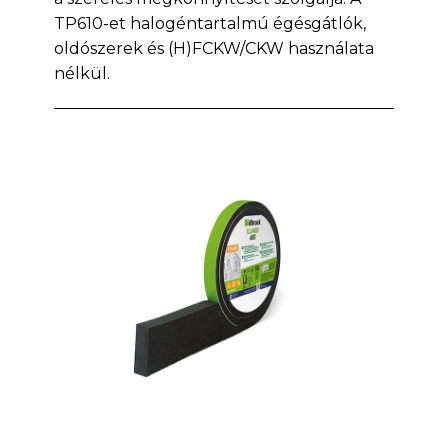
TP610-et halogéntartalmú égésgátlók,
oldószerek és (H)FCKW/CKW használata
nélkül.