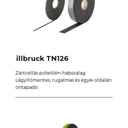
illbruck TN126
Zártcellás polietilén-habszalag.
Lágyítómentes, rugalmas és egyik oldalán
öntapadó.