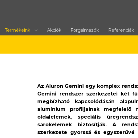
Termékeink
Akciók
Forgalmazók
Referenciák
Az
Aluron Gemini
egy komplex rendsze
Gemini rendszer szerkezetei két fü
megbízható kapcsolódásán alapul
alumínium profiljainak megfelelő
oldalelemek, speciális üregrend
sarokelemek biztosítják. A rend
szerkezete gyorssá és egyszerűvé t