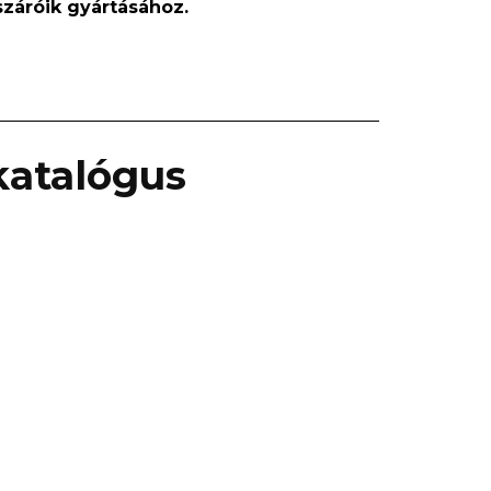
ászáróik gyártásához.
atalógus