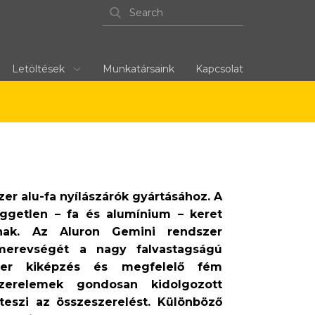
Letöltések
Munkatársaink
Kapcsolat
r alu-fa nyílászárók gyártásához. A
ggetlen – fa és alumínium – keret
nak. Az Aluron Gemini rendszer
 merevségét a nagy falvastagságú
szer kiképzés és megfelelő fém
szerelemek gondosan kidolgozott
eszi az összeszerelést. Különböző