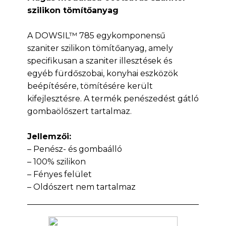
szilikon tömítőanyag
A DOWSIL™ 785 egykomponensű
szaniter szilikon tömítőanyag, amely
specifikusan a szaniter illesztések és
egyéb fürdőszobai, konyhai eszközök
beépítésére, tömítésére került
kifejlesztésre. A termék penészedést gátló
gombaölőszert tartalmaz.
Jellemzői:
– Penész- és gombaálló
– 100% szilikon
– Fényes felület
– Oldószert nem tartalmaz