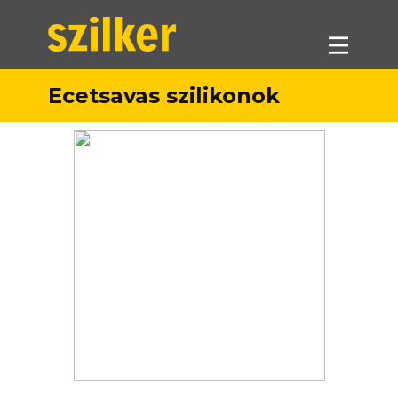
Ecetsavas szilikonok
Termékeink
Akciók
Forgalmazók
Referenciák
Letöltések
Munkatársaink
Kapcsolat