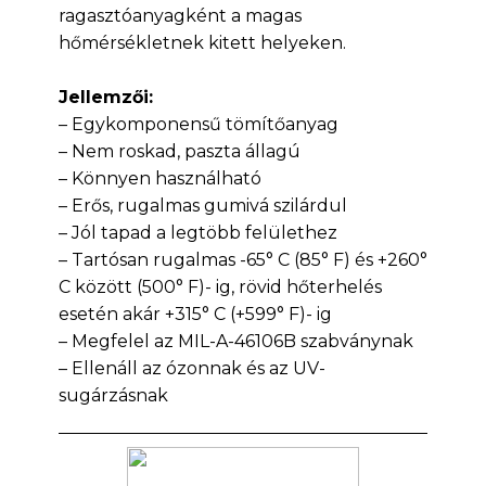
ragasztóanyagként a magas
hőmérsékletnek kitett helyeken.
Jellemzői:
– Egykomponensű tömítőanyag
– Nem roskad, paszta állagú
– Könnyen használható
– Erős, rugalmas gumivá szilárdul
– Jól tapad a legtöbb felülethez
– Tartósan rugalmas -65° C (85° F) és +260°
C között (500° F)- ig, rövid hőterhelés
esetén akár +315° C (+599° F)- ig
– Megfelel az MIL-A-46106B szabványnak
– Ellenáll az ózonnak és az UV-
sugárzásnak