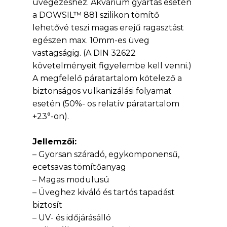
üvegezéshez. Akvárium gyártás esetén
a DOWSIL™ 881 szilikon tömítő
lehetővé teszi magas erejű ragasztást
egészen max. 10mm-es üveg
vastagságig. (A DIN 32622
követelményeit figyelembe kell venni.)
A megfelelő páratartalom kötelező a
biztonságos vulkanizálási folyamat
esetén (50%- os relatív páratartalom
+23°-on).
Jellemzői:
– Gyorsan száradó, egykomponensű,
ecetsavas tömítőanyag
– Magas modulusú
– Üveghez kiváló és tartós tapadást
biztosít
– UV- és időjárásálló