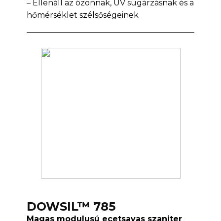
– Ellenáll az ózonnak, UV sugárzásnak és a
hőmérséklet szélsőségeinek
DOWSIL™ 785
Magas modulusú ecetsavas szaniter