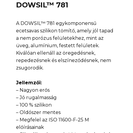
DOWSIL™ 781
A DOWSIL™ 781 egykomponensű
ecetsavas szilikon tömítő, amely jól tapad
a nem porózus felületekhez, mint az
üveg, alumínium, festett felületek.
Kiválóan ellenáll az öregedésnek,
repedezésnek és elszíneződésnek, nem
zsugorodik.
Jellemzői:
– Nagyon erős
– Jó rugalmasság
– 100 % szilikon
– Oldószer mentes
– Megfelel az ISO 11600-F-25 M
előírásainak