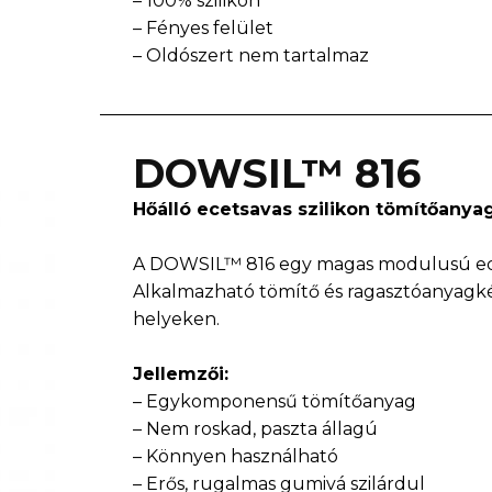
– 100% szilikon
– Fényes felület
– Oldószert nem tartalmaz
DOWSIL™ 816
Hőálló ecetsavas szilikon tömítőanya
A DOWSIL™ 816 egy magas modulusú ecet
Alkalmazható tömítő és ragasztóanyagk
helyeken.
Jellemzői:
– Egykomponensű tömítőanyag
– Nem roskad, paszta állagú
– Könnyen használható
– Erős, rugalmas gumivá szilárdul