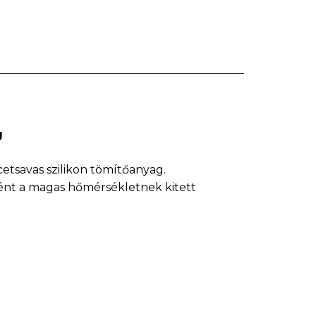
g
savas szilikon tömítőanyag.
ént a magas hőmérsékletnek kitett