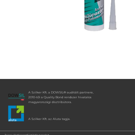
A Szilker Kft. a DOWSIL® auditált partnere,
2010-től a Quality Bond rendszer hivatalos
magyarországi disztribútora.
A Szilker Kft. az Aluta tagja.