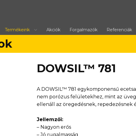
Termékeink
Akciók
Forgalmazók
Referenciák
nok
DOWSIL™ 781
A DOWSIL™ 781 egykomponensű ecetsavas 
nem porózus felületekhez, mint az üveg,
ellenáll az öregedésnek, repedezésnek 
Jellemzői:
– Nagyon erős
– Jó rugalmasság