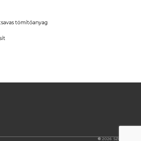
tsavas tömítőanyag
sít
©
2026
SZILKER Kft.