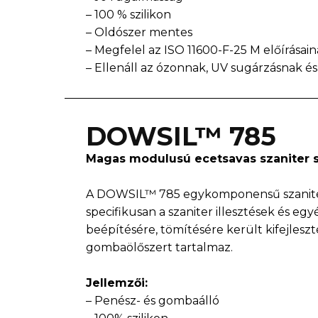
– 100 % szilikon
– Oldószer mentes
– Megfelel az ISO 11600-F-25 M előírásai
– Ellenáll az ózonnak, UV sugárzásnak é
DOWSIL™ 785
Magas modulusú ecetsavas szaniter s
A DOWSIL™ 785 egykomponensű szaniter
specifikusan a szaniter illesztések és eg
beépítésére, tömítésére került kifejlesz
gombaölőszert tartalmaz.
Jellemzői:
– Penész- és gombaálló