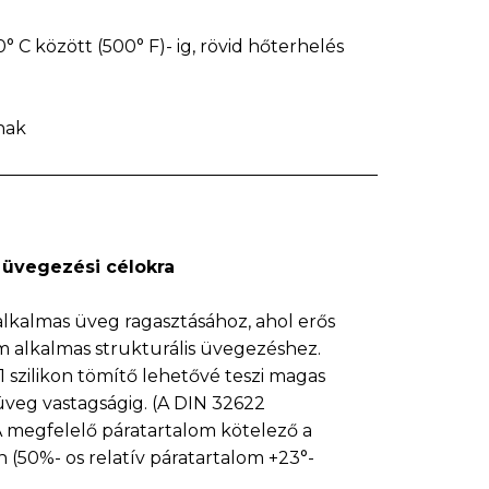
° C között (500° F)- ig, rövid hőterhelés
nak
 üvegezési célokra
lkalmas üveg ragasztásához, ahol erős
m alkalmas strukturális üvegezéshez.
szilikon tömítő lehetővé teszi magas
veg vastagságig. (A DIN 32622
A megfelelő páratartalom kötelező a
n (50%- os relatív páratartalom +23°-