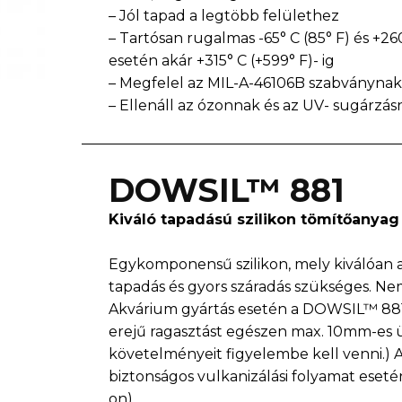
– Jól tapad a legtöbb felülethez
– Tartósan rugalmas -65° C (85° F) és +260
esetén akár +315° C (+599° F)- ig
– Megfelel az MIL-A-46106B szabványnak
– Ellenáll az ózonnak és az UV- sugárzás
DOWSIL™ 881
Kiváló tapadású szilikon tömítőanyag
Egykomponensű szilikon, mely kiválóan a
tapadás és gyors száradás szükséges. Ne
Akvárium gyártás esetén a DOWSIL™ 881 
erejű ragasztást egészen max. 10mm-es ü
követelményeit figyelembe kell venni.) 
biztonságos vulkanizálási folyamat eseté
on).