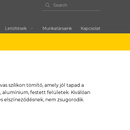
Letöltések
Munkatársaink
Kapcsolat
szilikon tömítő, amely jól tapad a
 alumínium, festett felületek. Kiválóan
és elszíneződésnek, nem zsugorodik.