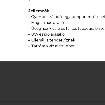
Jellemzői:
– Gyorsan száradó, egykomponensű, ece
– Magas modulusú
– Üveghez kiváló és tartós tapadást bizto
– UV- és időjárásálló
– Ellenáll a tengervíznek
– Tartósan víz alatt lehet