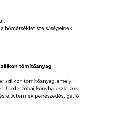
nak
s a hőmérséklet szélsőségeinek
zilikon tömítőanyag
 szilikon tömítőanyag, amely
yéb fürdőszobai, konyhai eszközök
tésre. A termék penészedést gátló