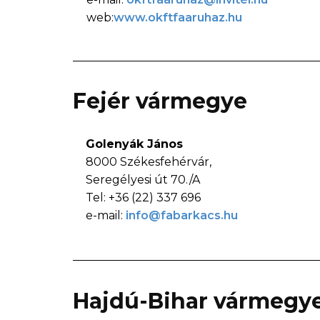
web:
www.okftfaaruhaz.hu
Fejér vármegye
Golenyák János
8000 Székesfehérvár,
Seregélyesi út 70./A
Tel: +36 (22) 337 696
e-mail:
info@fabarkacs.hu
Hajdú-Bihar vármegy