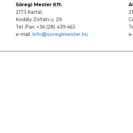
Sőregi Mester Kft.
A
2173 Kartal,
2
Kodály Zoltán u. 29.
C
Tel./Fax: +36 (28) 439 463
T
e-mail:
info@soregimester.hu
e