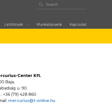
Letöltések
Munkatársaink
Kapcsolat
rcurius-Center Kft.
00 Baja,
abadság u. 90.
.: +36 (79) 428 860
mail:
mercurius@t-online.hu