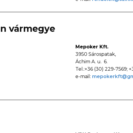
én vármegye
Mepoker Kft.
3950 Sárospatak,
Áchim A. u. 6.
Tel.:+36 (30) 229-7569; +
e-mail:
mepokerkft@gm