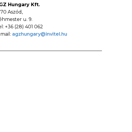
GZ Hungary Kft.
170 Aszód,
éhmester u. 9.
el: +36 (28) 401 062
-mail:
agzhungary@invitel.hu