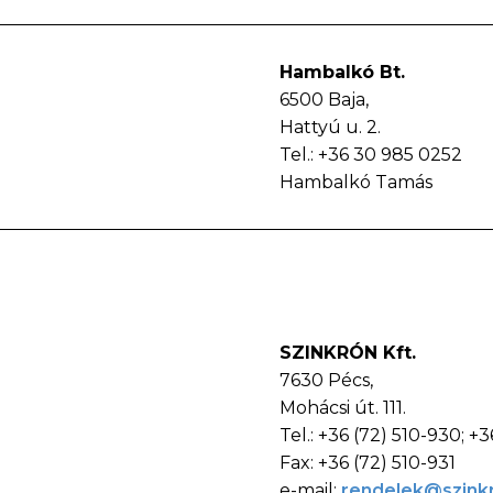
Hambalkó Bt.
6500 Baja,
Hattyú u. 2.
Tel.: +36 30 985 0252
Hambalkó Tamás
SZINKRÓN Kft.
7630 Pécs,
Mohácsi út. 111.
Tel.: +36 (72) 510-930; +3
Fax: +36 (72) 510-931
e-mail:
rendelek@szink