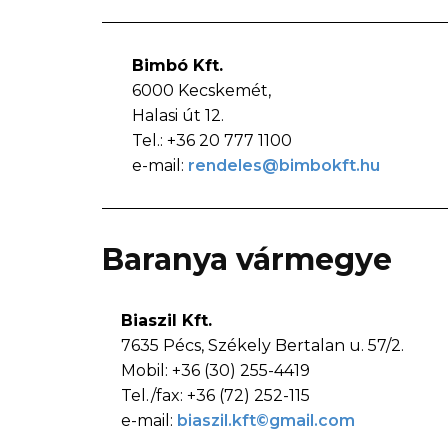
Bimbó Kft.
6000 Kecskemét,
Halasi út 12.
Tel.: +36 20 777 1100
e-mail:
rendeles@bimbokft.hu
Baranya vármegye
Biaszil Kft.
7635 Pécs, Székely Bertalan u. 57/2.
Mobil: +36 (30) 255-4419
Tel./fax: +36 (72) 252-115
e-mail:
biaszil.kft©gmail.com