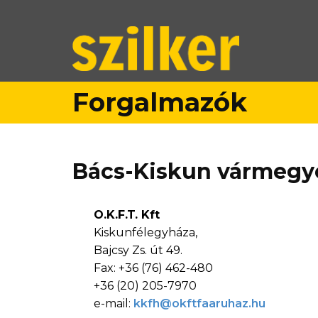
Forgalmazók
Bács-Kiskun vármegy
O.K.F.T. Kft
Kiskunfélegyháza,
Bajcsy Zs. út 49.
Fax: +36 (76) 462-480
+36 (20) 205-7970
e-mail:
kkfh@okftfaaruhaz.hu