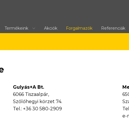
Termékeink
Akciók
Forgalmazók
Referenciák
e
Gulyás+A Bt.
Me
6066 Tiszaalpár,
65
Szőlőhegyi körzet 74.
Sz
Tel.: +36 30 580-2909
Tel
e-