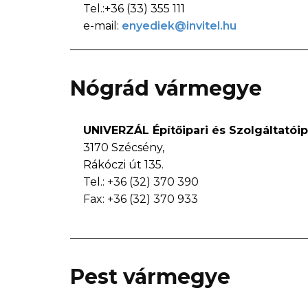
Tel.:+36 (33) 355 111
e-mail:
enyediek@invitel.hu
Nógrád vármegye
UNIVERZÁL Építőipari és Szolgáltatóipa
3170 Szécsény,
Rákóczi út 135.
Tel.: +36 (32) 370 390
Fax: +36 (32) 370 933
Pest vármegye