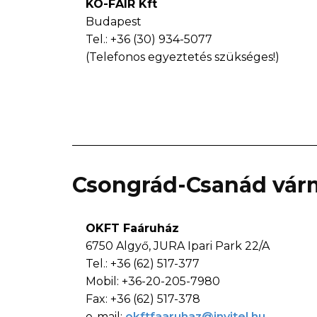
KO-FAIR Kft
Budapest
Tel.: +36 (30) 934-5077
(Telefonos egyeztetés szükséges!)
Csongrád-Csanád vá
OKFT Faáruház
6750 Algyő, JURA Ipari Park 22/A
Tel.: +36 (62) 517-377
Mobil: +36-20-205-7980
Fax: +36 (62) 517-378
e-mail:
okftfaaruhaz@invitel.hu