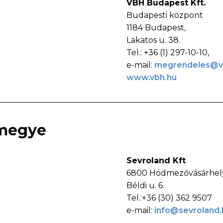
VBH Budapest Kft.
Budapesti központ
1184 Budapest,
Lakatos u. 38.
Tel.: +36 (1) 297-10-10,
e-mail:
megrendeles@v
www.vbh.hu
rmegye
Sevroland Kft
6800 Hódmezővásárhely
Béldi u. 6.
Tel.:+36 (30) 362 9507
e-mail:
info@sevroland.