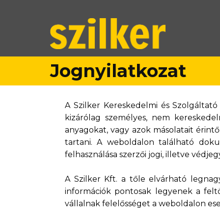
Jognyilatkozat
A Szilker Kereskedelmi és Szolgáltat
kizárólag személyes, nem kereskedel
anyagokat, vagy azok másolatait érintő
tartani. A weboldalon található dok
felhasználása szerzői jogi, illetve védj
A Szilker Kft. a tőle elvárható legn
információk pontosak legyenek a feltö
vállalnak felelősséget a weboldalon es