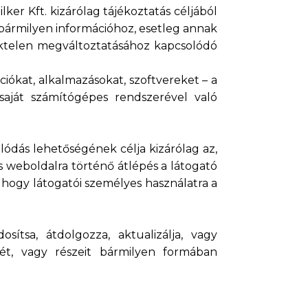
er Kft. kizárólag tájékoztatás céljából
ó bármilyen információhoz, esetleg annak
téktelen megváltoztatásához kapcsolódó
ciókat, alkalmazásokat, szoftvereket – a
aját számítógépes rendszerével való
lódás lehetőségének célja kizárólag az,
 weboldalra történő átlépés a látogató
ul, hogy látogatói személyes használatra a
ítsa, átdolgozza, aktualizálja, vagy
zét, vagy részeit bármilyen formában