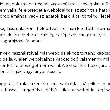
kat, dokumentumokat, vagy más írott anyagokat a Szilk
. nem vállal felelősséget a weboldalhoz, az azon találhat
ű problémához, vagy az adatok bárki által történő ille
anyag használatkor – beleértve az onnan letöltött informá
ének érdekében szükséges lépések megtétele, ill. s
átogatójának feladata.
linkek használatával más weboldalakhoz történő kapcso
olgálja. A jelen weboldalhoz kapcsolódó valamennyi más
lker Kft. felelősséget nem vállal. A Szilker Kft. hozzájár
ön tárolják, vagy kinyomtassák.
hogy az általa üzemeltetett weboldal bármikor módos
es írásbeli engedélye nélkül tilos a weboldal egés