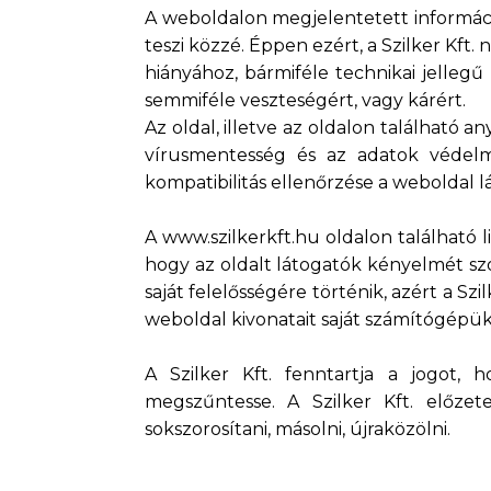
A weboldalon megjelentetett információ
teszi közzé. Éppen ezért, a Szilker Kft
hiányához, bármiféle technikai jelleg
semmiféle veszteségért, vagy kárért.
Az oldal, illetve az oldalon található 
vírusmentesség és az adatok védelm
kompatibilitás ellenőrzése a weboldal l
A www.szilkerkft.hu oldalon található 
hogy az oldalt látogatók kényelmét sz
saját felelősségére történik, azért a Szi
weboldal kivonatait saját számítógépük
A Szilker Kft. fenntartja a jogot, 
megszűntesse. A Szilker Kft. előzet
sokszorosítani, másolni, újraközölni.