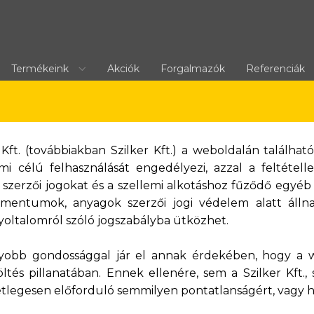
Termékeink
Akciók
Forgalmazók
Referenciák
ó Kft. (továbbiakban Szilker Kft.) a weboldalán talá
mi célú felhasználását engedélyezi, azzal a feltétel
 szerzői jogokat és a szellemi alkotáshoz fűződő egyéb 
umentumok, anyagok szerzői jogi védelem alatt álln
egyoltalomról szóló jogszabályba ütközhet.
agyobb gondossággal jár el annak érdekében, hogy a 
ltés pillanatában. Ennek ellenére, sem a Szilker Kft.,
etlegesen előforduló semmilyen pontatlanságért, vagy 