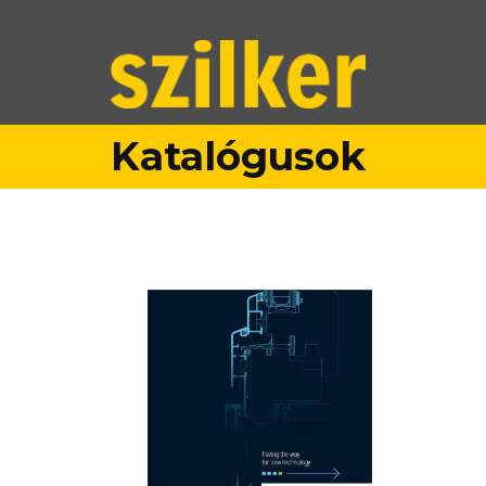
Katalógusok