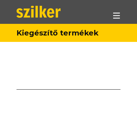
Kiegészítő termékek
Termékeink
Akciók
Forgalmazók
Referenciák
Letöltések
Munkatársaink
Kapcsolat