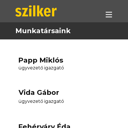
Munkatársaink
Termékeink
Akciók
Forgalmazók
Papp Miklós
Referenciák
ügyvezető igazgató
Letöltések
Munkatársaink
Vida Gábor
Kapcsolat
ügyvezető igazgató
Fehérváry Éda