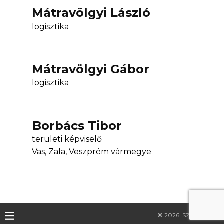
Mátravölgyi László
logisztika
Mátravölgyi Gábor
logisztika
Borbács Tibor
területi képviselő
Vas, Zala, Veszprém vármegye
©
2026
SZILKER Kft.