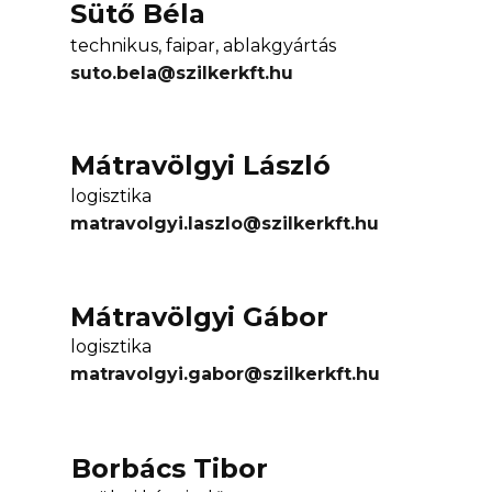
Sütő Béla
technikus, faipar, ablakgyártás
suto.bela@szilkerkft.hu
Mátravölgyi László
logisztika
matravolgyi.laszlo@szilkerkft.hu
Mátravölgyi Gábor
logisztika
matravolgyi.gabor@szilkerkft.hu
Borbács Tibor