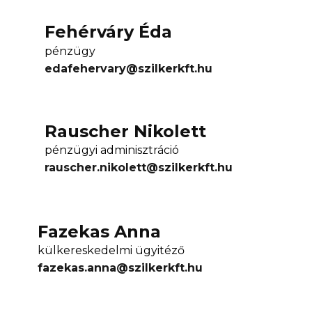
Fehérváry Éda
pénzügy
edafehervary@szilkerkft.hu
Rauscher Nikolett
pénzügyi adminisztráció
rauscher.nikolett@szilkerkft.hu
Fazekas Anna
külkereskedelmi ügyitéző
fazekas.anna@szilkerkft.hu