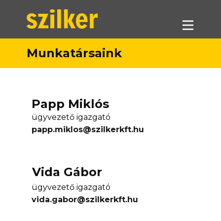
Munkatársaink
Termékeink
Akciók
Forgalmazók
Papp Miklós
Referenciák
ügyvezető igazgató
papp.miklos@szilkerkft.hu
Letöltések
Munkatársaink
Kapcsolat
Vida Gábor
ügyvezető igazgató
vida.gabor@szilkerkft.hu