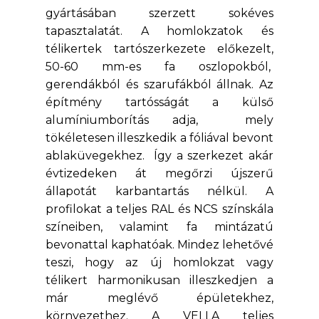
gyártásában szerzett sokéves
tapasztalatát. A homlokzatok és
télikertek tartószerkezete előkezelt,
50-60 mm-es fa oszlopokból,
gerendákból és szarufákból állnak. Az
építmény tartósságát a külső
alumíniumborítás adja, mely
tökéletesen illeszkedik a fóliával bevont
ablaküvegekhez. Így a szerkezet akár
évtizedeken át megőrzi újszerű
állapotát karbantartás nélkül. A
profilokat a teljes RAL és NCS színskála
színeiben, valamint fa mintázatú
bevonattal kaphatóak. Mindez lehetővé
teszi, hogy az új homlokzat vagy
télikert harmonikusan illeszkedjen a
már meglévő épületekhez,
környezethez. A VELLA teljes