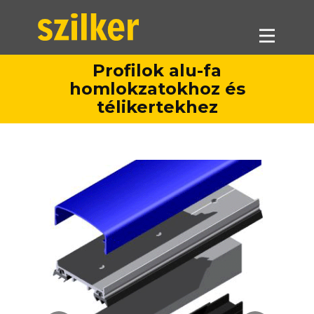
Profilok alu-fa
homlokzatokhoz és
Termékeink
télikertekhez
Akciók
Forgalmazók
Referenciák
Letöltések
Munkatársaink
Kapcsolat