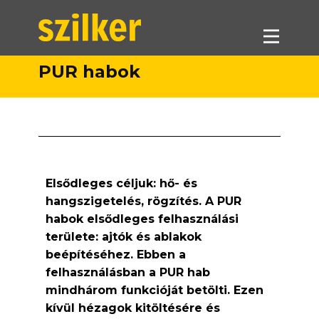
PUR habok
Termékeink
Akciók
Forgalmazók
Referenciák
Elsődleges céljuk: hő- és
Letöltések
hangszigetelés, rögzítés. A PUR
Munkatársaink
habok elsődleges felhasználási
Kapcsolat
területe: ajtók és ablakok
beépítéséhez. Ebben a
felhasználásban a PUR hab
mindhárom funkcióját betölti. Ezen
kívül hézagok kitöltésére és