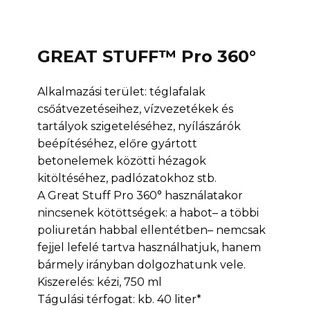
GREAT STUFF™ Pro 360°
Alkalmazási terület: téglafalak
csőátvezetéseihez, vízvezetékek és
tartályok szigeteléséhez, nyílászárók
beépítéséhez, előre gyártott
betonelemek közötti hézagok
kitöltéséhez, padlózatokhoz stb.
A Great Stuff Pro 360° használatakor
nincsenek kötöttségek: a habot– a többi
poliuretán habbal ellentétben– nemcsak
fejjel lefelé tartva használhatjuk, hanem
bármely irányban dolgozhatunk vele.
Kiszerelés: kézi, 750 ml
Tágulási térfogat: kb. 40 liter*