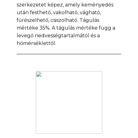
szerkezetet képez, amely keményedés
után festhető, vakolható, vágható,
fűrészelhető, csiszolható. Tágulás
mértéke 35%. A tágulás mértéke függ a
levegő nedvességtartalmától és a
hőmérséklettől.