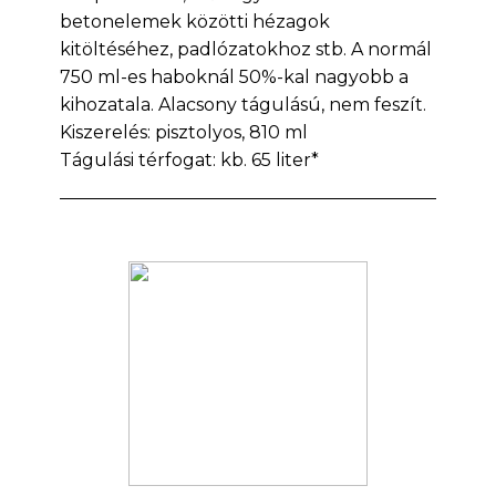
betonelemek közötti hézagok
kitöltéséhez, padlózatokhoz stb. A normál
750 ml-es haboknál 50%-kal nagyobb a
kihozatala. Alacsony tágulású, nem feszít.
Kiszerelés: pisztolyos, 810 ml
Tágulási térfogat: kb. 65 liter*