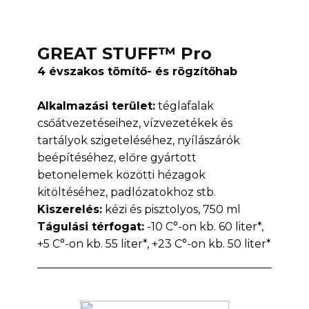
GREAT STUFF™ Pro
4 évszakos tömítő- és rögzítőhab
Alkalmazási terület:
téglafalak
csőátvezetéseihez, vízvezetékek és
tartályok szigeteléséhez, nyílászárók
beépítéséhez, előre gyártott
betonelemek közötti hézagok
kitöltéséhez, padlózatokhoz stb.
Kiszerelés:
kézi és pisztolyos, 750 ml
T
águlási térfogat:
-10 C°-on kb. 60 liter*,
+5 C°-on kb. 55 liter*, +23 C°-on kb. 50 liter*