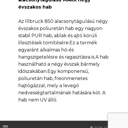
évszakos hab
Az Illbruck 850 alacsonytágulású négy
évszakos poliuretán hab egy nagyon
stabil PUR hab, ablak és ajtó körüli
illesztések tömítésére.Ez a termék
egyaránt alkalmas hő-és
hangszigetelésre és ragasztásra is.A hab
használható a négy évszak bármely
időszakában.Egy komponensű,
poliuretán hab, freonmenetes
hajtógázzal, mely a levegő
nedvességtartalmának hatására köt. A
hab nem UV álló.
©
2026
SZILKER Kft.