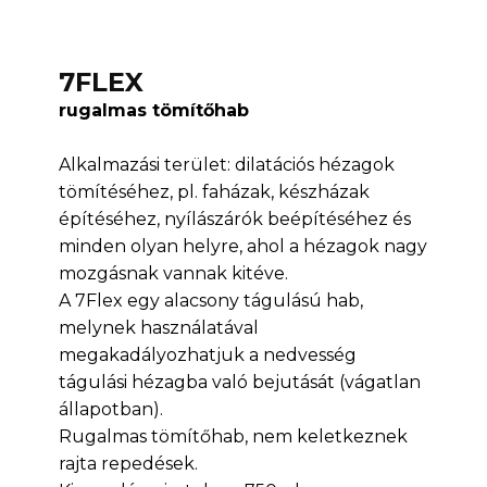
7FLEX
rugalmas tömítőhab
Alkalmazási terület: dilatációs hézagok
tömítéséhez, pl. faházak, készházak
építéséhez, nyílászárók beépítéséhez és
minden olyan helyre, ahol a hézagok nagy
mozgásnak vannak kitéve.
A 7Flex egy alacsony tágulású hab,
melynek használatával
megakadályozhatjuk a nedvesség
tágulási hézagba való bejutását (vágatlan
állapotban).
Rugalmas tömítőhab, nem keletkeznek
rajta repedések.