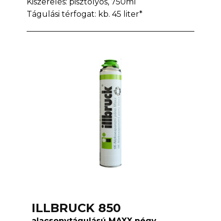
Kiszerelés: pisztolyos, 750ml
Tágulási térfogat: kb. 45 liter*
ILLBRUCK 850
alacsonytágulású MAXX négy