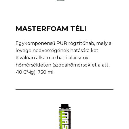
MASTERFOAM TÉLI
Egykomponensű PUR rögzítőhab, mely a
levegő nedvességének hatására köt.
Kiválóan alkalmazható alacsony
hőmérsékleten (szobahőmérséklet alatt,
-10 Cº-ig). 750 ml.