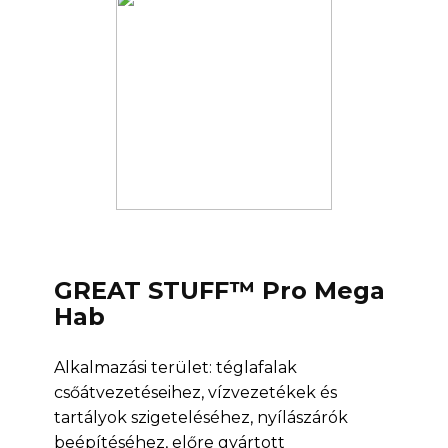
GREAT STUFF™ Pro Mega
Hab
Alkalmazási terület: téglafalak
csőátvezetéseihez, vízvezetékek és
tartályok szigeteléséhez, nyílászárók
beépítéséhez, előre gyártott