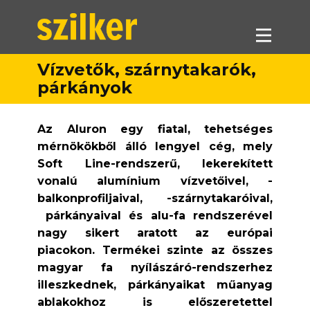
Vízvetők, szárnytakarók,
párkányok
Termékeink
Akciók
Az
Aluron
egy fiatal, tehetséges
Forgalmazók
mérnökökből álló lengyel cég, mely
Referenciák
Soft Line-rendszerű, lekerekített
vonalú alumínium vízvetőivel, -
Letöltések
balkonprofiljaival, -szárnytakaróival,
Munkatársaink
párkányaival és alu-fa rendszerével
Kapcsolat
nagy sikert aratott az európai
piacokon. Termékei szinte az összes
magyar fa nyílászáró-rendszerhez
illeszkednek, párkányaikat műanyag
ablakokhoz is előszeretettel