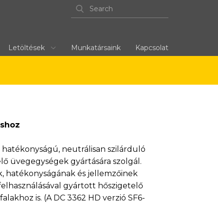
Letöltések
Munkatársaink
Kapcsolat
áshoz
tékonyságú, neutrálisan szilárduló
elő üvegegységek gyártására szolgál.
k, hatékonyságának és jellemzőinek
lhasználásával gyártott hőszigetelő
alakhoz is. (A DC 3362 HD verzió SF6-