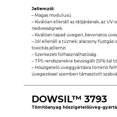
Jellemzői:
– Magas modulusú
– Kiválóan ellenáll az időjárásnak, az UV
nedvességnek.
– Kiválóan tapad üvegen, bevonatos üve
– Jól ellenáll a tűznek; alacsony füstgáz-
toxicitás jellemzi.
– Szerkezeti fölhasználhatóság.
– TPS rendszerekre bevizsgált (SF6-tal tö
– Hőszigetelő üveggyártásra történő felh
üvegezéssel szemben támasztott szabv
DOWSIL™ ​​3793
Tömítőanyag hőszigetelőüveg-gyárt