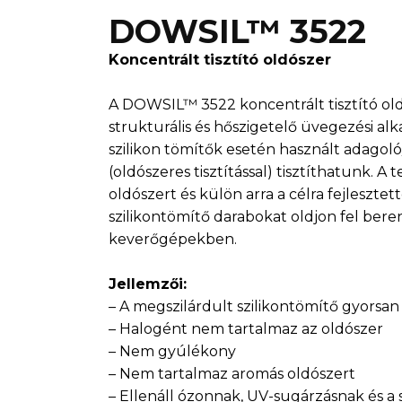
DOWSIL™ ​3522
Koncentrált tisztító oldószer
A DOWSIL™ 3522 koncentrált tisztító old
strukturális és hőszigetelő üvegezési 
szilikon tömítők esetén használt adagol
(oldószeres tisztítással) tisztíthatunk.
oldószert és külön arra a célra fejlesztet
szilikontömítő darabokat oldjon fel ber
keverőgépekben.
Jellemzői:
– A megszilárdult szilikontömítő gyorsan
– Halogént nem tartalmaz az oldószer
– Nem gyúlékony
– Nem tartalmaz aromás oldószert
– Ellenáll ózonnak, UV-sugárzásnak és a