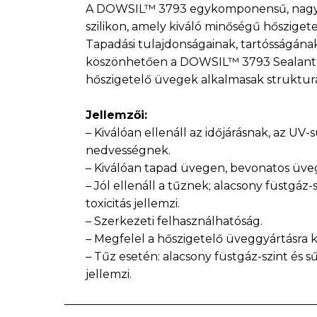
A DOWSIL™ 3793 egykomponensű, nagy h
szilikon, amely kiváló minőségű hősziget
Tapadási tulajdonságainak, tartósságána
köszönhetően a ​DOWSIL™ 3793 Sealant 
hőszigetelő üvegek alkalmasak strukturál
Jellemzői:
– Kiválóan ellenáll az időjárásnak, az UV
nedvességnek.
– Kiválóan tapad üvegen, bevonatos üve
– Jól ellenáll a tűznek; alacsony füstgáz-
toxicitás jellemzi.
– Szerkezeti felhasználhatóság.
– Megfelel a hőszigetelő üveggyártásra k
– Tűz esetén: alacsony füstgáz-szint és s
jellemzi.