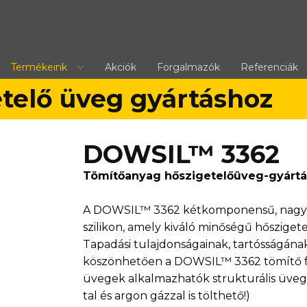
Termékeink
Akciók
Forgalmazók
Referenciák
etelő üveg gyártáshoz
DOWSIL™ ​​3362
Tömítőanyag hőszigetelőüveg-gyárt
A DOWSIL™ 3362 kétkomponensű, nagy ha
szilikon, amely kiváló minőségű hősziget
Tapadási tulajdonságainak, tartósságána
köszönhetően a ​DOWSIL™ 3362 tömítő fe
üvegek alkalmazhatók strukturális üvegf
tal és argon gázzal is tölthető!)