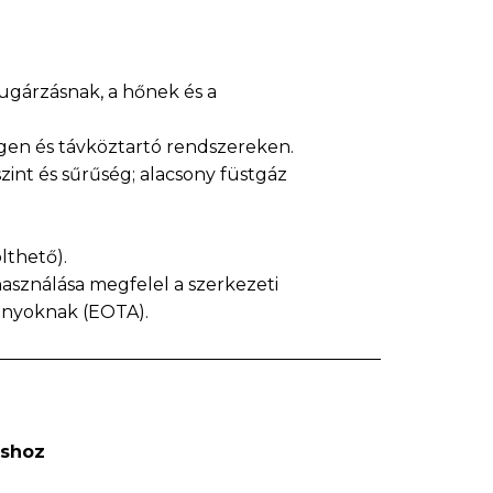
-sugárzásnak, a hőnek és a
gen és távköztartó rendszereken.
szint és sűrűség; alacsony füstgáz
lthető).
asználása megfelel a szerkezeti
ányoknak (EOTA).
áshoz