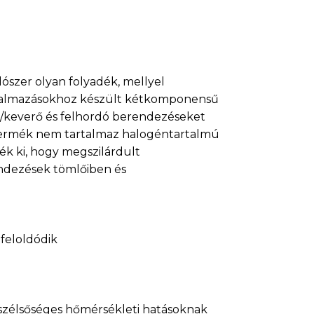
ószer olyan folyadék, mellyel
alkalmazásokhoz készült kétkomponensű
ó/keverő és felhordó berendezéseket
 A termék nem tartalmaz halogéntartalmú
ték ki, hogy megszilárdult
endezések tömlőiben és
 feloldódik
 szélsőséges hőmérsékleti hatásoknak