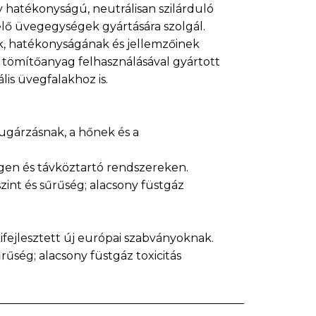
atékonyságú, neutrálisan szilárduló
elő üvegegységek gyártására szolgál.
k, hatékonyságának és jellemzőinek
tömítőanyag felhasználásával gyártott
is üvegfalakhoz is.
-sugárzásnak, a hőnek és a
gen és távköztartó rendszereken.
szint és sűrűség; alacsony füstgáz
ifejlesztett új európai szabványoknak.
űrűség; alacsony füstgáz toxicitás