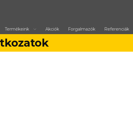
Termékeink
Akciók
Forgalmazók
Referenciák
atkozatok