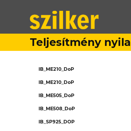
Teljesítmény nyil
IB_ME210_DoP
IB_ME210_DoP
IB_ME505_DoP
IB_ME508_DoP
IB_SP925_DOP